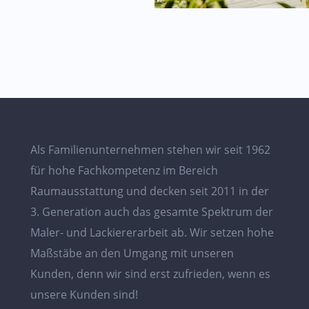
Als Familienunternehmen stehen wir seit 1962
für hohe Fachkompetenz im Bereich
Raumausstattung und decken seit 2011 in der
3. Generation auch das gesamte Spektrum der
Maler- und Lackiererarbeit ab. Wir setzen hohe
Maßstäbe an den Umgang mit unseren
Kunden, denn wir sind erst zufrieden, wenn es
unsere Kunden sind!