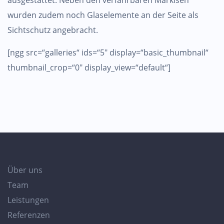
ausgestattet. Neben den verfahrbaren Markisen
wurden zudem noch Glaselemente an der Seite als
Sichtschutz angebracht.
[ngg src=“galleries“ ids=“5″ display=“basic_thumbnail“
thumbnail_crop=“0″ display_view=“default“]
Über uns
Team
Leistungen
Referenzen