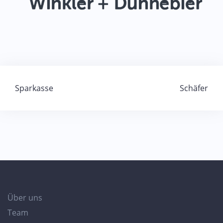
Beitragsnavigation
Sparkasse
Schäfer
Über uns
Team