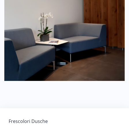
Beitragsnavigation
Frescolori Dusche