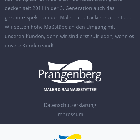
decken seit 2011 in der 3. Generation auch das
gesamte Spektrum der Maler- und Lackiererarbeit ab.
Wir setzen hohe Maßstäbe an den Umgang mit
unseren Kunden, denn wir sind erst zufrieden, wenn es
unsere Kunden sind!
Datenschutzerklärung
Impressum