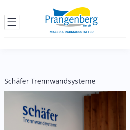
Skip
to
content
Schäfer Trennwandsysteme