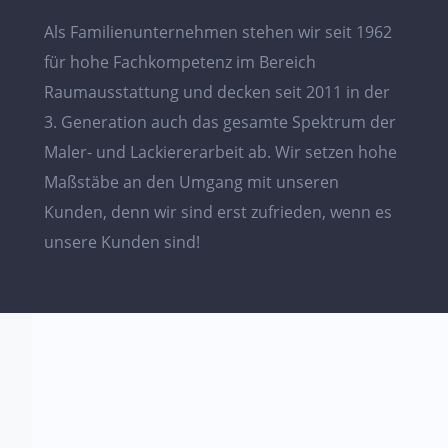
Als Familienunternehmen stehen wir seit 1962
für hohe Fachkompetenz im Bereich
Raumausstattung und decken seit 2011 in der
3. Generation auch das gesamte Spektrum der
Maler- und Lackiererarbeit ab. Wir setzen hohe
Maßstäbe an den Umgang mit unseren
Kunden, denn wir sind erst zufrieden, wenn es
unsere Kunden sind!