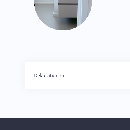
Beitragsnavigation
Dekorationen