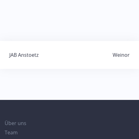
Beitragsnavigation
JAB Anstoetz
Weinor
Über uns
Team