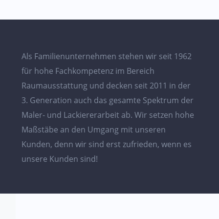
Als Familienunternehmen stehen wir seit 1962
für hohe Fachkompetenz im Bereich
Raumausstattung und decken seit 2011 in der
3. Generation auch das gesamte Spektrum der
Maler- und Lackiererarbeit ab. Wir setzen hohe
Maßstäbe an den Umgang mit unseren
Kunden, denn wir sind erst zufrieden, wenn es
unsere Kunden sind!