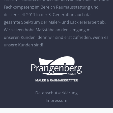
Fachkompetenz im Bereich Raumausstattung und
decken seit 2011 in der 3. Generation auch das
gesamte Spektrum der Maler- und Lackiererarbeit ab.
Wir setzen hohe Maßstäbe an den Umgang mit
unseren Kunden, denn wir sind erst zufrieden, wenn es
unsere Kunden sind!
Datenschutzerklärung
Impressum